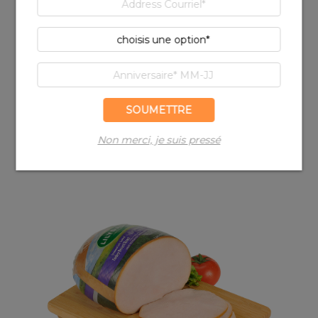
Rôti de poitrine de dinde au mesquite sucré