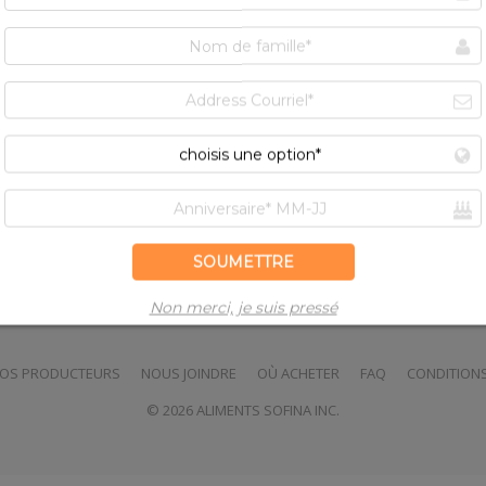
MD
ts Lilydale
dans votre magasin local, vous pouvez
MD
 les produits Lilydale
.
ROVINCE :
OS PRODUCTEURS
NOUS JOINDRE
OÙ ACHETER
FAQ
CONDITION
© 2026 ALIMENTS SOFINA INC.