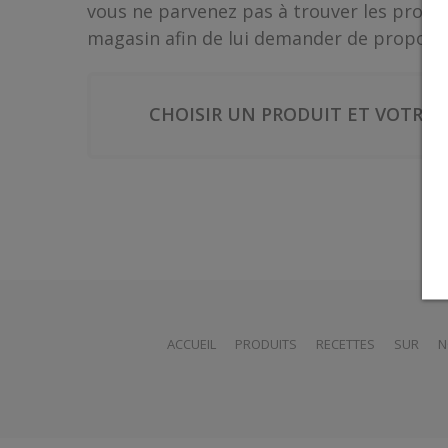
vous ne parvenez pas à trouver les produi
magasin afin de lui demander de proposer
CHOISIR UN PRODUIT ET VOTRE P
ACCUEIL
PRODUITS
RECETTES
SUR
N