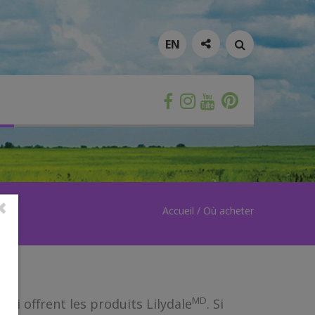
RECHERCHER
EN
Pinterest
Instagram
Facebook
YouTube
Accueil
/
Où acheter
MD
qui offrent les produits Lilydale
. Si