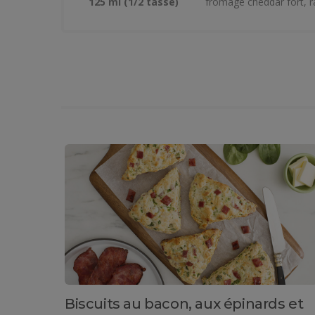
125 ml (1/2 tasse)
fromage cheddar fort, 
Biscuits au bacon, aux épinards et