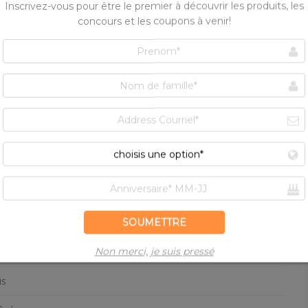
sièrement
MD
le
, en dés
is