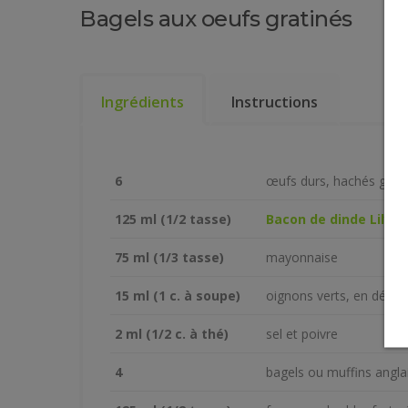
Bagels aux oeufs gratinés
Ingrédients
Instructions
6
œufs durs, hachés gros
125 ml (1/2 tasse)
Bacon de dinde Lilyda
75 ml (1/3 tasse)
mayonnaise
15 ml (1 c. à soupe)
oignons verts, en dés
2 ml (1/2 c. à thé)
sel et poivre
4
bagels ou muffins angla